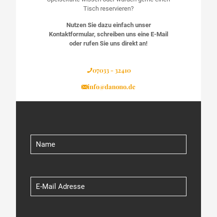
Tisch reservieren?
Nutzen Sie dazu einfach unser
Kontaktformular, schreiben uns eine E-Mail
oder rufen Sie uns direkt an!
07033 - 32410
info@danono.de
Bitte lass